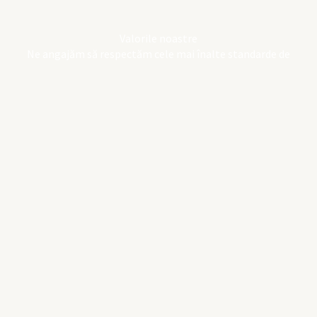
Valorile noastre
Ne angajăm să respectăm cele mai înalte standarde de
igienă și să asigurăm consistența și savoarea în fiecare
preparat. Oferim clienților o experiență autentică și
delicioasă la fiecare vizită
Bucătarii noștri
Experții noștri în gust
Bucătarii sunt artiști ai bucătăriei, transformând
ingrediente simple în opere de artă culinară, bogate în
arome și texturi. Acești profesioniști pasionați dedică ore