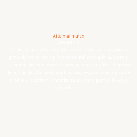
Află mai multe
Despre noi
Te așteptăm la Tasteful Doner Kebab cu cea mai variată
gamă de preparate tip fast-food, mâncare gătită, pizza și
nu numai, de la delicioasele sandwich-uri cu șnițel, shaorma
de pui sau de vită, pui shanghai / crispy sau aripioare picante
și până la deserturile menite să satisfacă gusturi din cele
mai sofisticate.