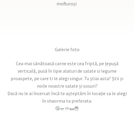
mofturoși
Galerie foto
Cea mai sănătoasă carne este cea friptă, pe țepușă
verticală, pusă în lipie alaturi de salate si legume
proaspete, pe care ti le alegi singur. Tu știai asta? Știi și
noile noastre salate și sosuri?
Dacă nu le ai încercat încă te așteptăm în locație sa le alegi
în shaorma ta preferata.
🤤🥗🥙🌯🍟